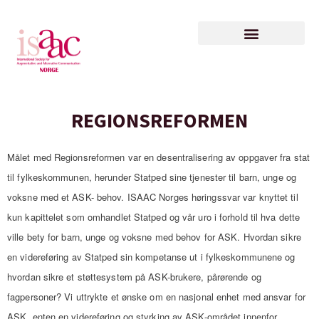
ISAAC – konferansen 2027
REGIONSREFORMEN
Målet med Regionsreformen var en desentralisering av oppgaver fra stat
til fylkeskommunen, herunder Statped sine tjenester til barn, unge og
voksne med et ASK- behov. ISAAC Norges
høringssvar var knyttet til
kun kapittelet som omhandlet Statped og vår uro i forhold til hva dette
ville bety for barn, unge og voksne med behov for ASK. Hvordan sikre
en videreføring av Statped sin kompetanse ut i fylkeskommunene og
hvordan sikre et støttesystem på ASK-brukere, pårørende og
fagpersoner? Vi uttrykte et ønske om en nasjonal enhet med ansvar for
ASK, enten en videreføring og styrking av ASK-området innenfor