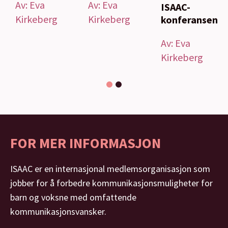
Av:
Eva
Av:
Eva
ISAAC-
Kirkeberg
Kirkeberg
konferansen
Av:
Eva
Kirkeberg
1
2
FOR MER INFORMASJON
ISAAC er en internasjonal medlemsorganisasjon som
jobber for å forbedre kommunikasjonsmuligheter for
barn og voksne med omfattende
kommunikasjonsvansker.