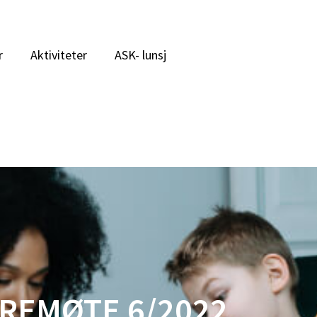
r
Aktiviteter
ASK- lunsj
REMØTE 6/2022